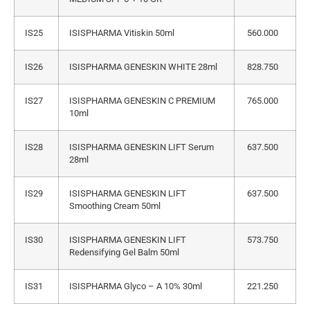
IS25
ISISPHARMA Vitiskin 50ml
560.000
IS26
ISISPHARMA GENESKIN WHITE 28ml
828.750
IS27
ISISPHARMA GENESKIN C PREMIUM
765.000
10ml
IS28
ISISPHARMA GENESKIN LIFT Serum
637.500
28ml
IS29
ISISPHARMA GENESKIN LIFT
637.500
Smoothing Cream 50ml
IS30
ISISPHARMA GENESKIN LIFT
573.750
Redensifying Gel Balm 50ml
IS31
ISISPHARMA Glyco – A 10% 30ml
221.250