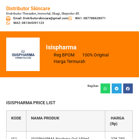
Distributor Skincare
Distributor Theraskin, Immortal, Obagi, Skeyndor dll.
Email: Distributorskincare@gmail.com
WA1: 087788628971
WA2: 081364391123
Isispharma
Reg BPOM
100% Original
Harga Termurah
Bagikan
ISISPHARMA PRICE LIST
KODE
NAMA PRODUK
HARGA
(Rp)
IS1
ISISPHARMA Neotone Gel 150ml
228.750